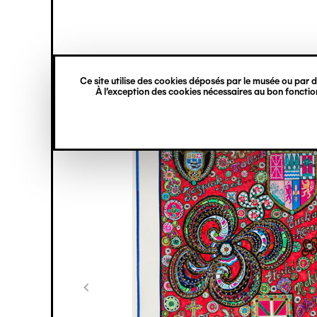
princ
Gestion des cookies
Navigation
verticale
Ce site utilise des cookies déposés par le musée ou par de
Aller
À l’exception des cookies nécessaires au bon fonction
au
contenu
principal