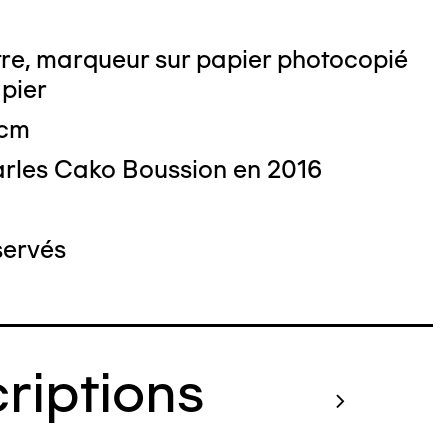
tre, marqueur sur papier photocopié
apier
 cm
 : Nicolas Dewitte/LaM Lille métropole
rles Cako Boussion en 2016
derne d’art contemporain et d’art brut
servés
criptions