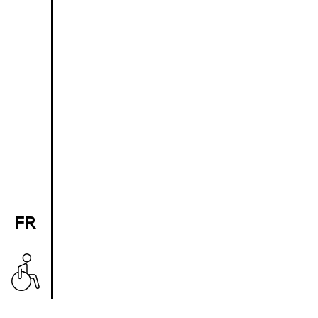
FR
EN