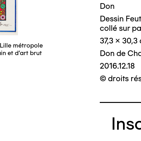
Don
Dessin Feu
collé sur p
37,3 x 30,3
Lille métropole
© Crédit photo
Don de Cha
n et d’art brut
musée d’art mo
2016.12.18
© droits ré
Ins