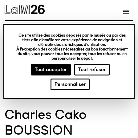
Gestion des cookies
Ce site utilise des cookies déposés par le musée ou par des
Aller
tiers afin d’améliorer votre expérience de navigation et
d’établir des statistiques d’utilisation.
au
À l’exception des cookies nécessaires au bon fonctionnement
du site, vous pouvez tous les accepter, tous les refuser ou en
contenu
© Crédit photo : Nicolas Dewitte/LaM Lille
©
personnaliser le dépôt.
principal
métropole musée d’art moderne d’art
m
Tout accepter
Tout refuser
contemporain et d’art brut
c
Personnaliser
Charles Cako
BOUSSION