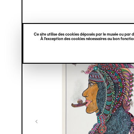
princ
Gestion des cookies
Navigation
verticale
Ce site utilise des cookies déposés par le musée ou par de
Aller
À l’exception des cookies nécessaires au bon fonction
au
contenu
principal