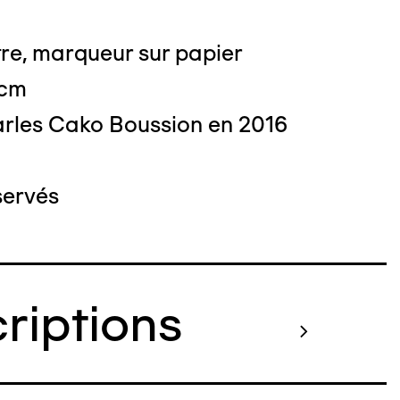
re, marqueur sur papier
 cm
rles Cako Boussion en 2016
 : Nicolas Dewitte/LaM Lille métropole
derne d’art contemporain et d’art brut
servés
criptions