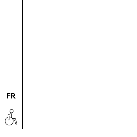
FR
EN