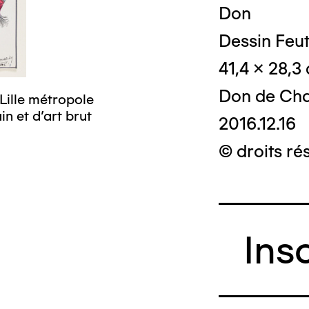
Don
Dessin Feut
41,4 x 28,3
Don de Cha
Lille métropole
© Crédit photo
n et d’art brut
musée d’art mo
2016.12.16
© droits ré
Ins