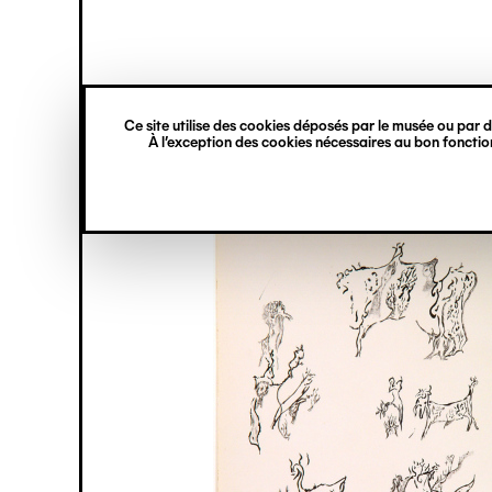
princ
Gestion des cookies
Navigation
verticale
Ce site utilise des cookies déposés par le musée ou par de
Aller
À l’exception des cookies nécessaires au bon fonction
au
contenu
principal