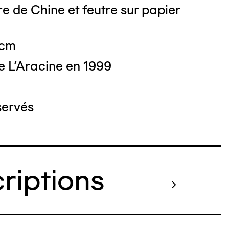
e de Chine et feutre sur papier
 cm
e L'Aracine en 1999
servés
criptions