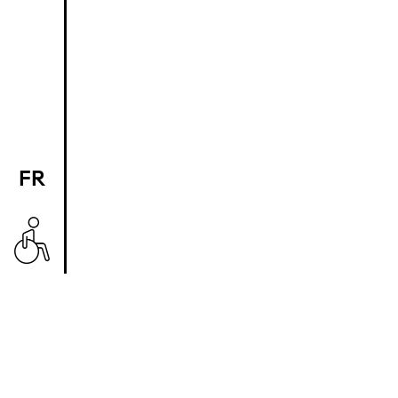
FR
EN