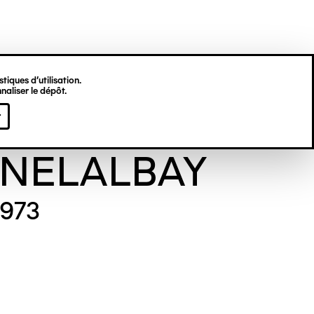
tiques d’utilisation.
naliser le dépôt.
èse
r
NELALBAY
1973