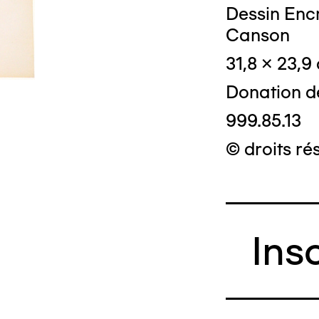
Dessin Encr
Canson
31,8 x 23,9
Donation d
999.85.13
© droits ré
Ins