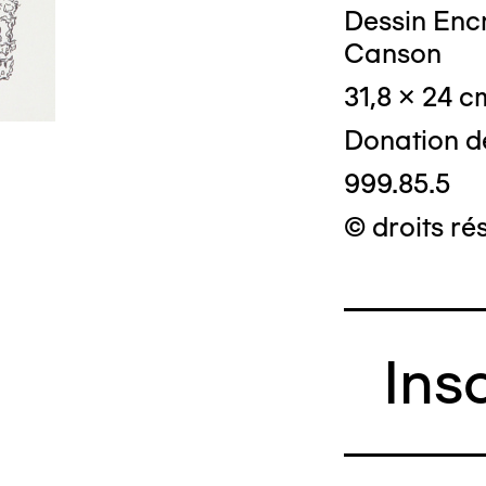
Dessin Encr
Canson
31,8 x 24 c
Donation d
999.85.5
© droits ré
Ins