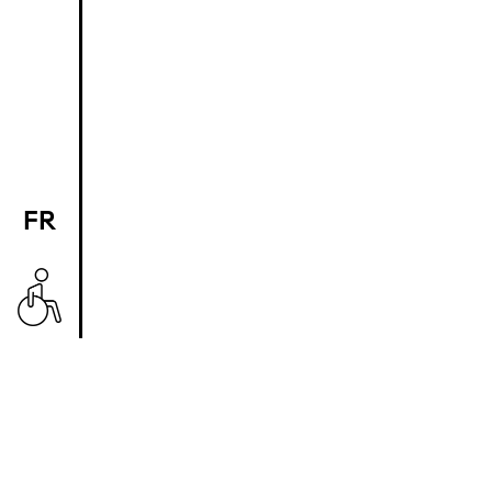
FR
EN