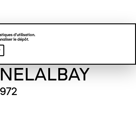
tiques d’utilisation.
naliser le dépôt.
èse
r
NELALBAY
1972