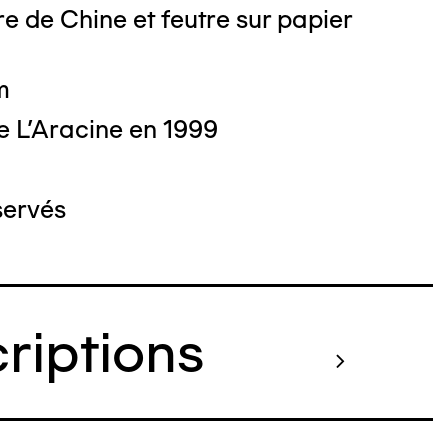
e de Chine et feutre sur papier
m
e L'Aracine en 1999
servés
criptions