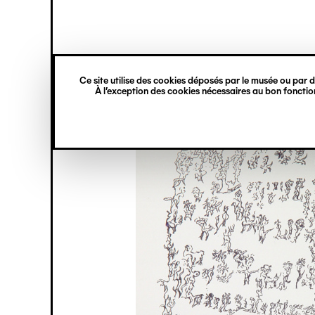
princ
Gestion des cookies
Navigation
verticale
Ce site utilise des cookies déposés par le musée ou par de
Aller
À l’exception des cookies nécessaires au bon fonction
au
contenu
principal