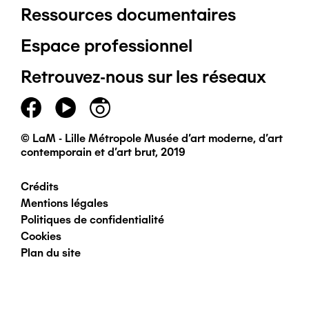
Ressources documentaires
Pied
Espace professionnel
de
Retrouvez-nous sur les réseaux
page
principal
© LaM - Lille Métropole Musée d'art moderne, d'art
contemporain et d'art brut, 2019
Crédits
Pied
Mentions légales
Politiques de confidentialité
de
Cookies
Plan du site
page
secondaire