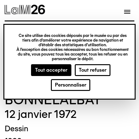
Gestion des cookies
Ce site utilise des cookies déposés par le musée ou par des
Aller
tiers afin d’améliorer votre expérience de navigation et
d’établir des statistiques d’utilisation.
au
À l’exception des cookies nécessaires au bon fonctionnement
du site, vous pouvez tous les accepter, tous les refuser ou en
contenu
© Crédit photo : DUBART Cécile
personnaliser le dépôt.
principal
Tout accepter
Tout refuser
Thérèse
Personnaliser
BONNELALBAY
12 janvier 1972
Dessin