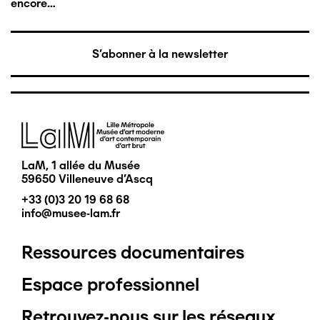
encore…
S'abonner à la newsletter
Image
LaM, 1 allée du Musée
59650 Villeneuve d'Ascq
+33 (0)3 20 19 68 68
info@musee-lam.fr
Ressources documentaires
Pied
Espace professionnel
de
Retrouvez-nous sur les réseaux