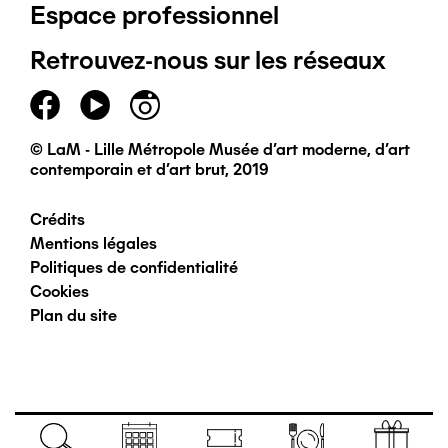
Espace professionnel
de
Retrouvez-nous sur les réseaux
page
principal
© LaM - Lille Métropole Musée d'art moderne, d'art
contemporain et d'art brut, 2019
Crédits
Pied
Mentions légales
Politiques de confidentialité
de
Cookies
Plan du site
page
secondaire
Navigation