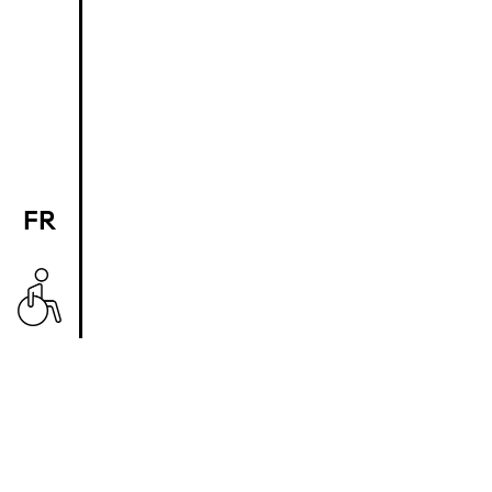
FR
EN