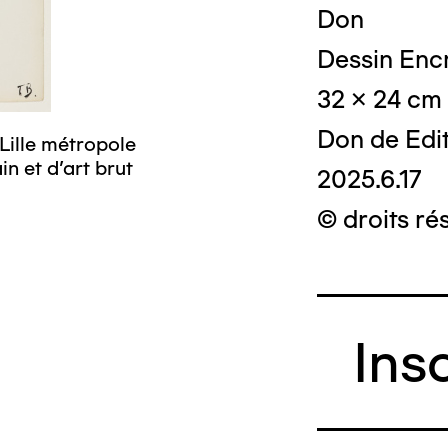
Don
Dessin Encr
32 x 24 cm
Don de Edi
Lille métropole
n et d’art brut
2025.6.17
© droits ré
Ins