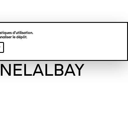
tiques d’utilisation.
naliser le dépôt.
èse
r
NELALBAY