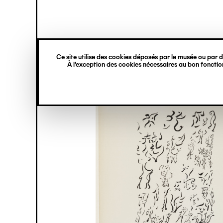
princ
Gestion des cookies
Navigation
verticale
Ce site utilise des cookies déposés par le musée ou par de
Aller
À l’exception des cookies nécessaires au bon fonction
au
contenu
principal