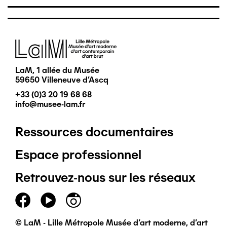
Image
LaM, 1 allée du Musée
59650 Villeneuve d'Ascq
+33 (0)3 20 19 68 68
info@musee-lam.fr
Ressources documentaires
Pied
Espace professionnel
de
Retrouvez-nous sur les réseaux
page
principal
© LaM - Lille Métropole Musée d'art moderne, d'art