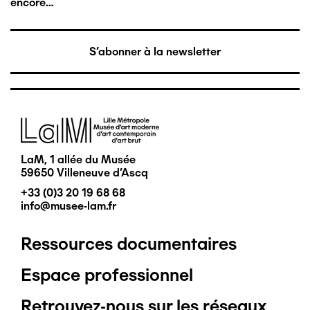
encore…
S'abonner à la newsletter
Image
LaM, 1 allée du Musée
59650 Villeneuve d'Ascq
+33 (0)3 20 19 68 68
info@musee-lam.fr
Ressources documentaires
Pied
Espace professionnel
de
Retrouvez-nous sur les réseaux