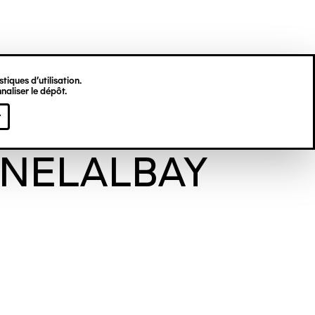
tiques d’utilisation.
naliser le dépôt.
èse
r
NELALBAY