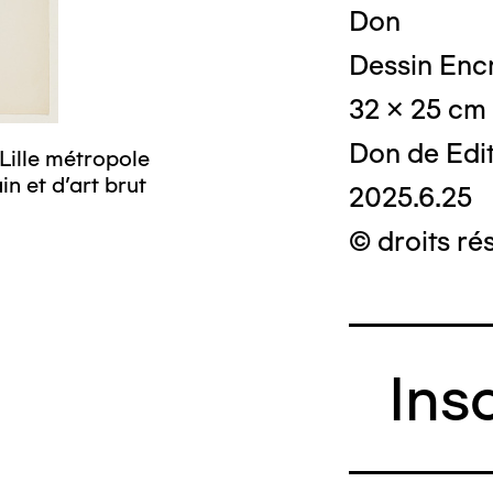
Don
Dessin Encr
32 x 25 cm
Don de Edi
Lille métropole
n et d’art brut
2025.6.25
© droits ré
Ins