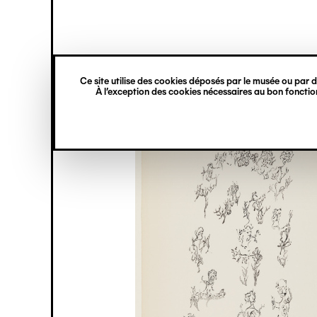
princ
Gestion des cookies
Navigation
verticale
Ce site utilise des cookies déposés par le musée ou par de
Aller
À l’exception des cookies nécessaires au bon fonction
au
contenu
principal