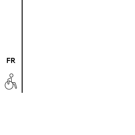
FR
EN