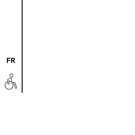
FR
EN