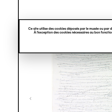
princ
Gestion des cookies
Navigation
verticale
Ce site utilise des cookies déposés par le musée ou par de
Aller
À l’exception des cookies nécessaires au bon fonction
au
contenu
principal