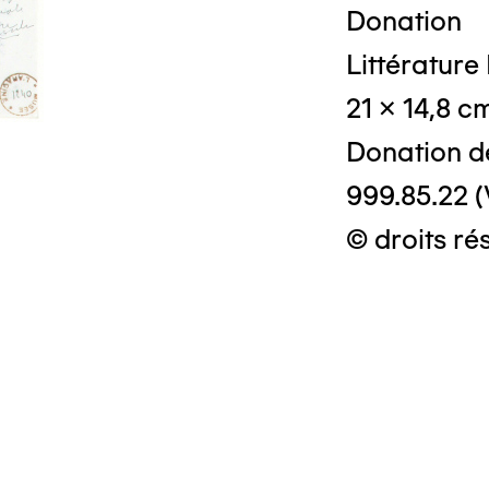
Donation
Littérature
21 x 14,8 c
Donation d
© Crédit phot
999.85.22 (
© droits ré