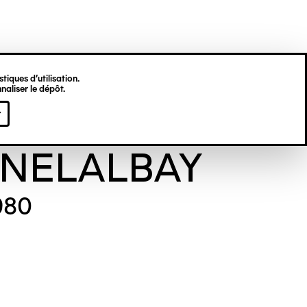
tiques d’utilisation.
naliser le dépôt.
èse
r
NELALBAY
980