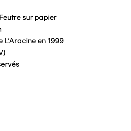
 Feutre sur papier
m
e L'Aracine en 1999
o : DUBART Cécile
V)
servés