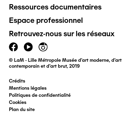
Ressources documentaires
Pied
Espace professionnel
de
Retrouvez-nous sur les réseaux
page
principal
© LaM - Lille Métropole Musée d'art moderne, d'art
contemporain et d'art brut, 2019
Crédits
Pied
Mentions légales
Politiques de confidentialité
de
Cookies
Plan du site
page
secondaire