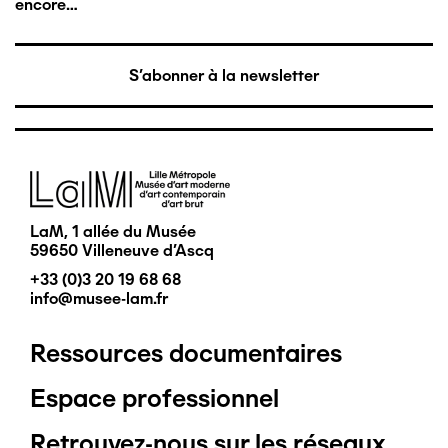
encore…
S'abonner à la newsletter
Image
LaM, 1 allée du Musée
59650 Villeneuve d'Ascq
+33 (0)3 20 19 68 68
info@musee-lam.fr
Ressources documentaires
Pied
Espace professionnel
de
Retrouvez-nous sur les réseaux