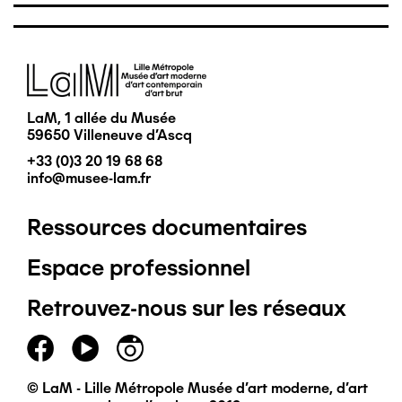
Image
LaM, 1 allée du Musée
59650 Villeneuve d'Ascq
+33 (0)3 20 19 68 68
info@musee-lam.fr
Ressources documentaires
Pied
Espace professionnel
de
Retrouvez-nous sur les réseaux
page
principal
© LaM - Lille Métropole Musée d'art moderne, d'art