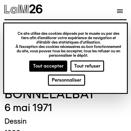
Gestion des cookies
Ce site utilise des cookies déposés par le musée ou par des
Aller
tiers afin d’améliorer votre expérience de navigation et
d’établir des statistiques d’utilisation.
au
À l’exception des cookies nécessaires au bon fonctionnement
du site, vous pouvez tous les accepter, tous les refuser ou en
contenu
© Crédit photo : DUBART Cécile
personnaliser le dépôt.
principal
Tout accepter
Tout refuser
Thérèse
Personnaliser
BONNELALBAY
6 mai 1971
Dessin