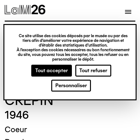
Gestion des cookies
Ce site utilise des cookies déposés par le musée ou par des
Aller
tiers afin d’améliorer votre expérience de navigation et
d’établir des statistiques d’utilisation.
au
À l’exception des cookies nécessaires au bon fonctionnement
du site, vous pouvez tous les accepter, tous les refuser ou en
contenu
© Crédit photo : BERNARD Philip
personnaliser le dépôt.
principal
Tout accepter
Tout refuser
Fleury Joseph
Personnaliser
CRÉPIN
1946
Coeur