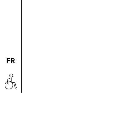
FR
EN