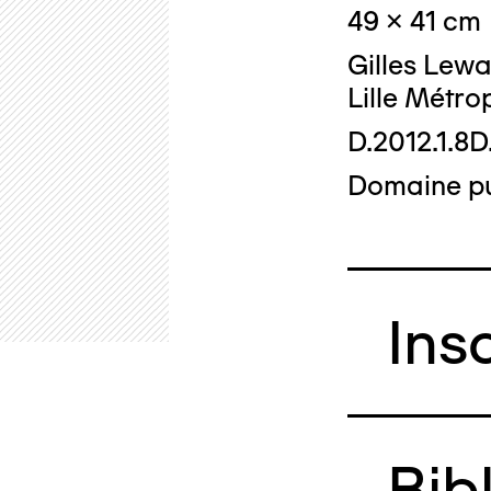
49 x 41 cm
Gilles Lew
Lille Métro
D.2012.1.8D
Domaine pu
Ins
Bib