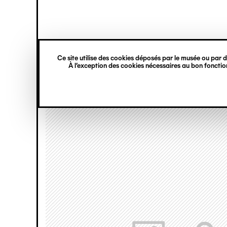
princ
Gestion des cookies
Navigation
verticale
Ce site utilise des cookies déposés par le musée ou par de
Aller
À l’exception des cookies nécessaires au bon fonction
au
contenu
principal