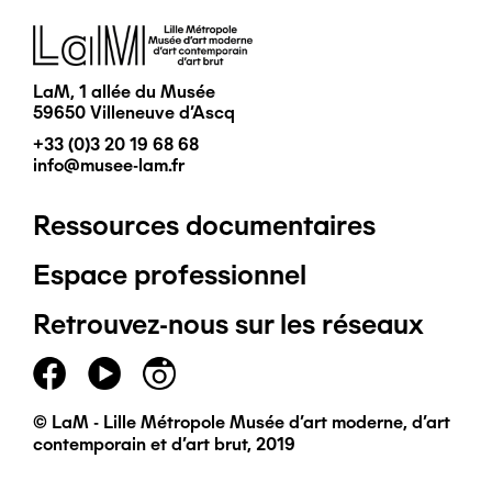
Image
LaM, 1 allée du Musée
59650 Villeneuve d'Ascq
+33 (0)3 20 19 68 68
info@musee-lam.fr
Ressources documentaires
Pied
Espace professionnel
de
Retrouvez-nous sur les réseaux
page
principal
© LaM - Lille Métropole Musée d'art moderne, d'art
contemporain et d'art brut, 2019