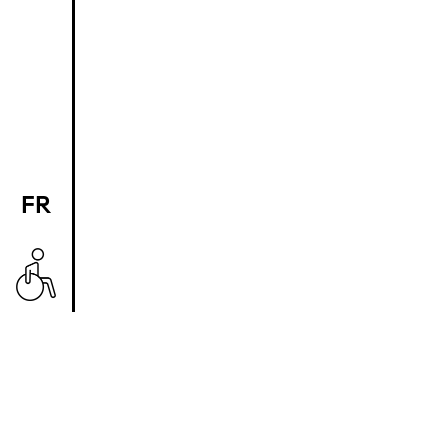
FR
EN