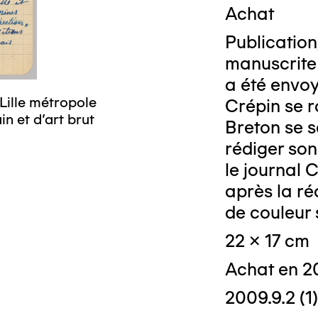
Achat
Publication,
manuscrite 
a été envo
Lille métropole
Crépin se r
n et d’art brut
Breton se s
rédiger son
le journal 
après la ré
de couleur 
22 x 17 cm
Achat en 2
2009.9.2 (1)