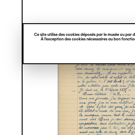
princ
Gestion des cookies
Navigation
verticale
Ce site utilise des cookies déposés par le musée ou par de
Aller
À l’exception des cookies nécessaires au bon fonction
au
contenu
principal