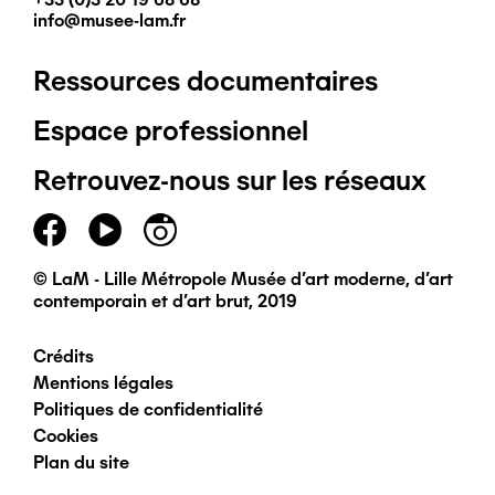
info@musee-lam.fr
Ressources documentaires
Pied
Espace professionnel
de
Retrouvez-nous sur les réseaux
page
principal
© LaM - Lille Métropole Musée d'art moderne, d'art
contemporain et d'art brut, 2019
Crédits
Pied
Mentions légales
Politiques de confidentialité
de
Cookies
Plan du site
page