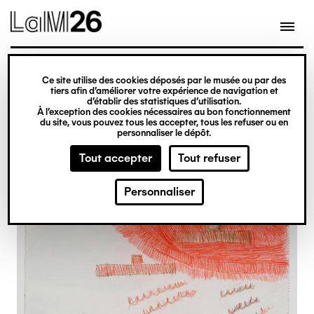
Gestion des cookies
Ce site utilise des cookies déposés par le musée ou par des
Aller
tiers afin d’améliorer votre expérience de navigation et
d’établir des statistiques d’utilisation.
au
À l’exception des cookies nécessaires au bon fonctionnement
du site, vous pouvez tous les accepter, tous les refuser ou en
contenu
personnaliser le dépôt.
principal
Tout accepter
Tout refuser
Personnaliser