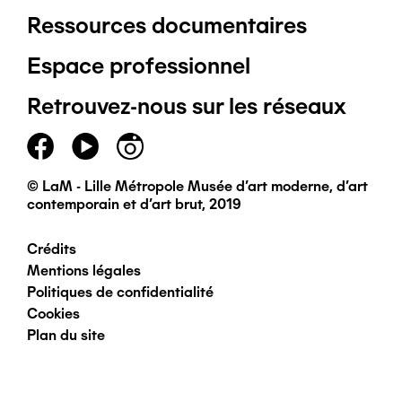
Ressources documentaires
Pied
Espace professionnel
de
Retrouvez-nous sur les réseaux
page
principal
© LaM - Lille Métropole Musée d'art moderne, d'art
contemporain et d'art brut, 2019
Crédits
Pied
Mentions légales
Politiques de confidentialité
de
Cookies
Plan du site
page
secondaire