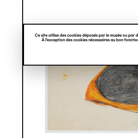
princ
Gestion des cookies
Navigation
verticale
Ce site utilise des cookies déposés par le musée ou par de
Aller
À l’exception des cookies nécessaires au bon fonction
au
contenu
principal