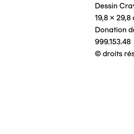
Dessin Cray
19,8 x 29,8
Donation d
999.153.48
© droits ré