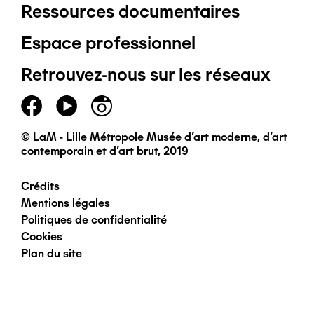
Ressources documentaires
Pied
Espace professionnel
de
Retrouvez-nous sur les réseaux
page
principal
© LaM - Lille Métropole Musée d'art moderne, d'art
contemporain et d'art brut, 2019
Crédits
Pied
Mentions légales
Politiques de confidentialité
de
Cookies
Plan du site
page
secondaire