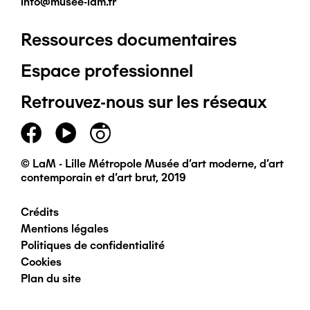
info@musee-lam.fr
Ressources documentaires
Pied
Espace professionnel
de
Retrouvez-nous sur les réseaux
page
principal
© LaM - Lille Métropole Musée d'art moderne, d'art
contemporain et d'art brut, 2019
Crédits
Pied
Mentions légales
Politiques de confidentialité
de
Cookies
Plan du site
page