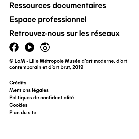
Ressources documentaires
Pied
Espace professionnel
de
Retrouvez-nous sur les réseaux
page
principal
© LaM - Lille Métropole Musée d'art moderne, d'art
contemporain et d'art brut, 2019
Crédits
Pied
Mentions légales
Politiques de confidentialité
de
Cookies
Plan du site
page
secondaire