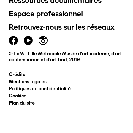
Ressources documentaires
Pied
Espace professionnel
de
Retrouvez-nous sur les réseaux
page
principal
© LaM - Lille Métropole Musée d'art moderne, d'art
contemporain et d'art brut, 2019
Crédits
Pied
Mentions légales
Politiques de confidentialité
de
Cookies
Plan du site
page
secondaire