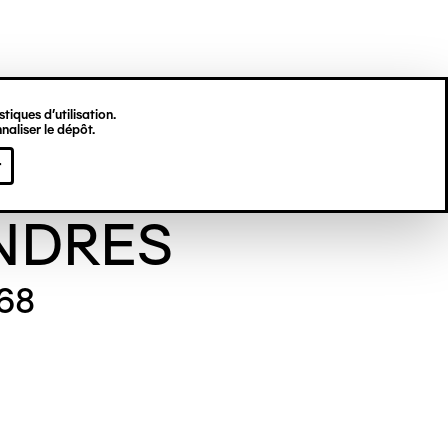
tiques d’utilisation.
naliser le dépôt.
ne DES
r
NDRES
968