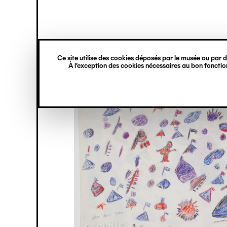
princ
Gestion des cookies
Navigation
verticale
Ce site utilise des cookies déposés par le musée ou par de
Aller
À l’exception des cookies nécessaires au bon fonction
au
contenu
principal