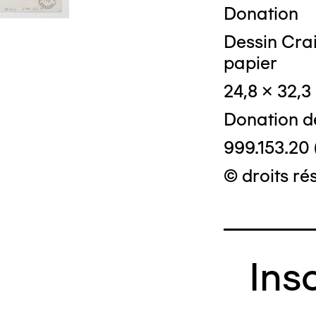
Donation
Dessin Crai
papier
24,8 x 32,3
Donation d
999.153.20 
© droits ré
Ins