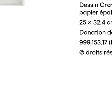
Dessin Cray
papier épa
25 x 32,4 
Donation d
999.153.17 (
© droits ré