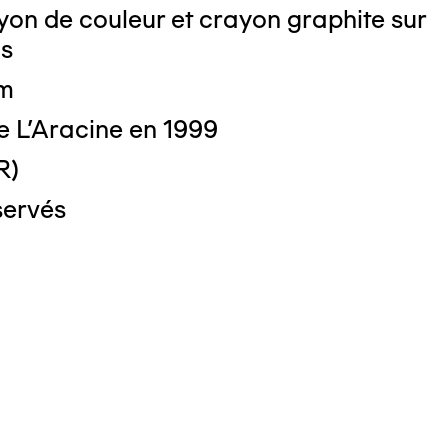
on de couleur et crayon graphite sur
is
cm
e L'Aracine en 1999
R)
servés