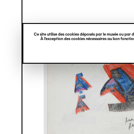
princ
Gestion des cookies
Navigation
verticale
Ce site utilise des cookies déposés par le musée ou par de
Aller
À l’exception des cookies nécessaires au bon fonction
au
contenu
principal