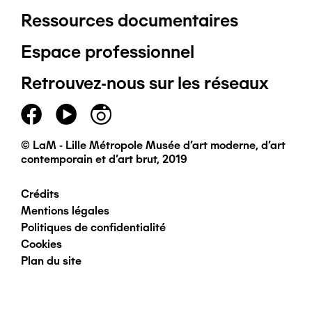
Ressources documentaires
Pied
Espace professionnel
de
Retrouvez-nous sur les réseaux
page
principal
© LaM - Lille Métropole Musée d'art moderne, d'art
contemporain et d'art brut, 2019
Crédits
Pied
Mentions légales
Politiques de confidentialité
de
Cookies
Plan du site
page
secondaire