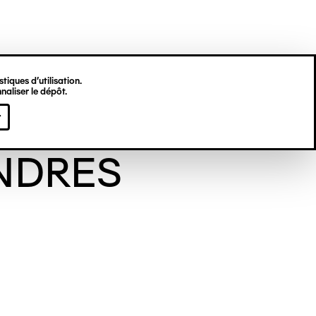
tiques d’utilisation.
naliser le dépôt.
ne DES
r
NDRES