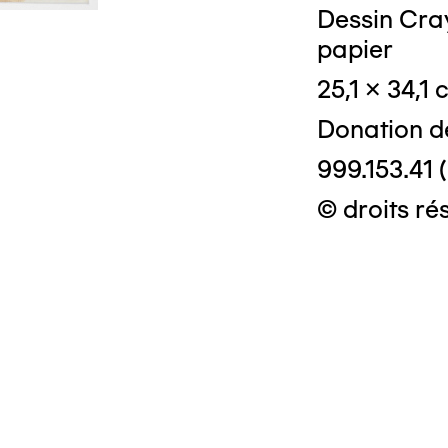
Dessin Cray
papier
25,1 x 34,1
Donation d
999.153.41 
© droits ré