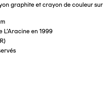
on graphite et crayon de couleur sur
 cm
e L'Aracine en 1999
(R)
servés