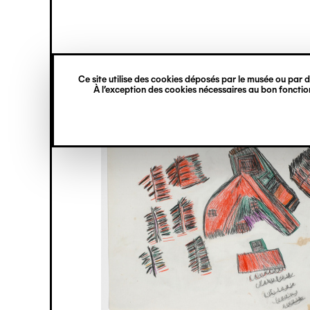
princ
Gestion des cookies
Navigation
verticale
Ce site utilise des cookies déposés par le musée ou par de
Aller
À l’exception des cookies nécessaires au bon fonction
au
contenu
principal