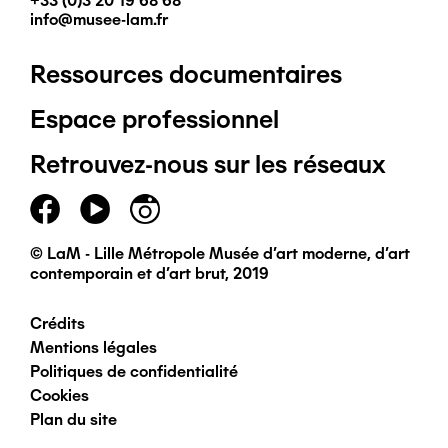
+33 (0)3 20 19 68 68
info@musee-lam.fr
Ressources documentaires
Pied
Espace professionnel
de
Retrouvez-nous sur les réseaux
page
principal
© LaM - Lille Métropole Musée d'art moderne, d'art
contemporain et d'art brut, 2019
Crédits
Pied
Mentions légales
Politiques de confidentialité
de
Cookies
Plan du site
page