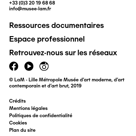
+33 (0)3 20 19 68 68
info@musee-lam.fr
Ressources documentaires
Pied
Espace professionnel
de
Retrouvez-nous sur les réseaux
page
principal
© LaM - Lille Métropole Musée d'art moderne, d'art
contemporain et d'art brut, 2019
Crédits
Pied
Mentions légales
Politiques de confidentialité
de
Cookies
Plan du site
page