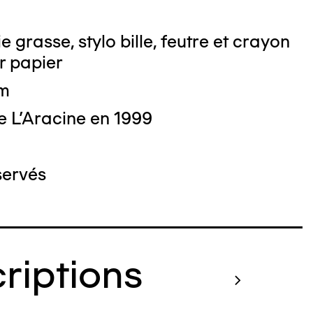
 grasse, stylo bille, feutre et crayon
r papier
cm
e L'Aracine en 1999
servés
criptions