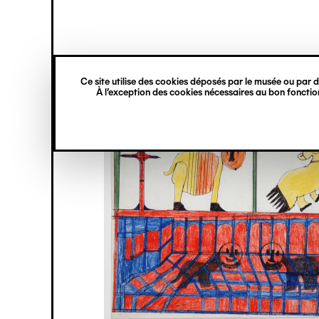
princ
Gestion des cookies
Navigation
verticale
Ce site utilise des cookies déposés par le musée ou par de
Aller
À l’exception des cookies nécessaires au bon fonction
au
contenu
principal