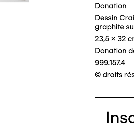
Donation
Dessin Craie
graphite su
23,5 x 32 
Donation d
999.157.4
© droits ré
Ins