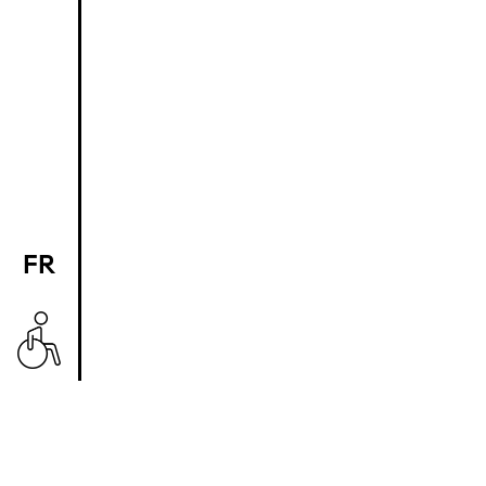
FR
EN