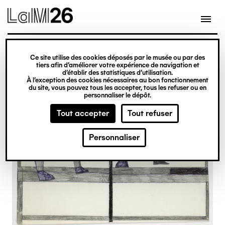
Gestion des cookies
Ce site utilise des cookies déposés par le musée ou par des
Aller
tiers afin d’améliorer votre expérience de navigation et
d’établir des statistiques d’utilisation.
au
À l’exception des cookies nécessaires au bon fonctionnement
du site, vous pouvez tous les accepter, tous les refuser ou en
contenu
personnaliser le dépôt.
principal
Tout accepter
Tout refuser
Personnaliser