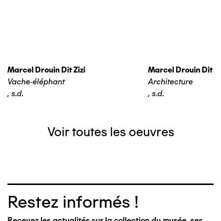
Marcel Drouin Dit Zizi
Marcel Drouin Dit Zi
Vache-éléphant
Architecture
,
s.d.
,
s.d.
Voir toutes les oeuvres
Restez informés !
Recevez les actualités sur la collection du musée, ses