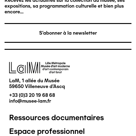
Recevez les actualités sur la collection du musée, ses
expositions, sa programmation culturelle et bien plus
encore…
S'abonner à la newsletter
Image
LaM, 1 allée du Musée
59650 Villeneuve d'Ascq
+33 (0)3 20 19 68 68
info@musee-lam.fr
Ressources documentaires
Pied
Espace professionnel
de