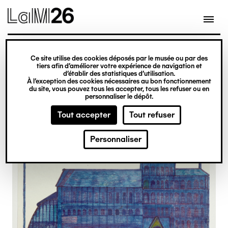
Gestion des cookies
Ce site utilise des cookies déposés par le musée ou par des
Aller
tiers afin d’améliorer votre expérience de navigation et
d’établir des statistiques d’utilisation.
au
À l’exception des cookies nécessaires au bon fonctionnement
du site, vous pouvez tous les accepter, tous les refuser ou en
contenu
personnaliser le dépôt.
principal
Tout accepter
Tout refuser
Personnaliser