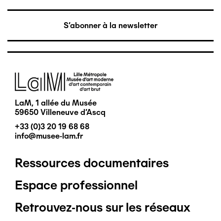
S'abonner à la newsletter
Image
LaM, 1 allée du Musée
59650 Villeneuve d'Ascq
+33 (0)3 20 19 68 68
info@musee-lam.fr
Ressources documentaires
Pied
Espace professionnel
de
Retrouvez-nous sur les réseaux
page