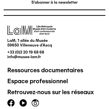
S'abonner à la newsletter
Image
LaM, 1 allée du Musée
59650 Villeneuve d'Ascq
+33 (0)3 20 19 68 68
info@musee-lam.fr
Ressources documentaires
Pied
Espace professionnel
de
Retrouvez-nous sur les réseaux
page
principal