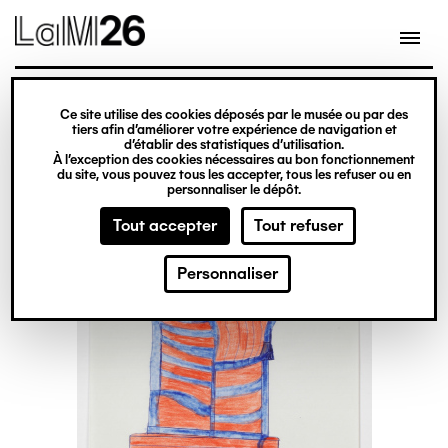
Gestion des cookies
Ce site utilise des cookies déposés par le musée ou par des
Aller
tiers afin d’améliorer votre expérience de navigation et
d’établir des statistiques d’utilisation.
au
À l’exception des cookies nécessaires au bon fonctionnement
du site, vous pouvez tous les accepter, tous les refuser ou en
contenu
personnaliser le dépôt.
principal
Tout accepter
Tout refuser
Personnaliser