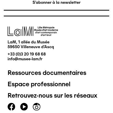
S'abonner à la newsletter
Image
LaM, 1 allée du Musée
59650 Villeneuve d'Ascq
+33 (0)3 20 19 68 68
info@musee-lam.fr
Ressources documentaires
Pied
Espace professionnel
de
Retrouvez-nous sur les réseaux
page
principal