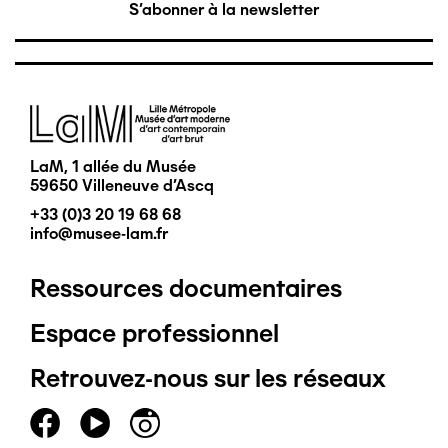
S'abonner à la newsletter
Image
LaM, 1 allée du Musée
59650 Villeneuve d'Ascq
+33 (0)3 20 19 68 68
info@musee-lam.fr
Ressources documentaires
Pied
Espace professionnel
de
Retrouvez-nous sur les réseaux
page
principal