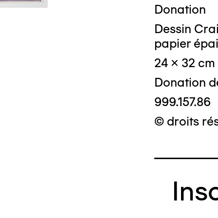
Donation
Dessin Craie
papier épa
24 x 32 cm
Donation d
999.157.86
© droits ré
Ins