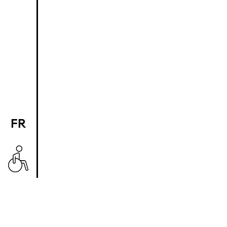
FR
EN