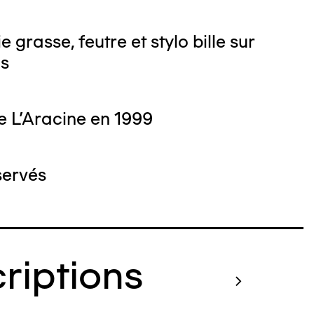
 grasse, feutre et stylo bille sur
is
e L'Aracine en 1999
servés
criptions