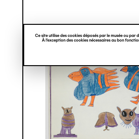
princ
Gestion des cookies
Navigation
verticale
Ce site utilise des cookies déposés par le musée ou par de
Aller
À l’exception des cookies nécessaires au bon fonction
au
contenu
principal