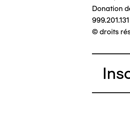
Donation d
999.201.131
© droits ré
Ins