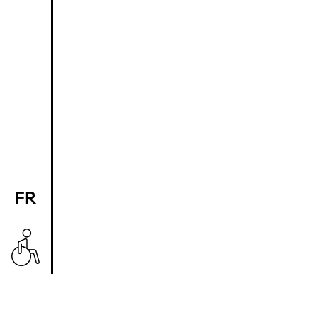
FR
EN