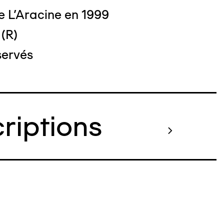
e L'Aracine en 1999
 (R)
servés
criptions