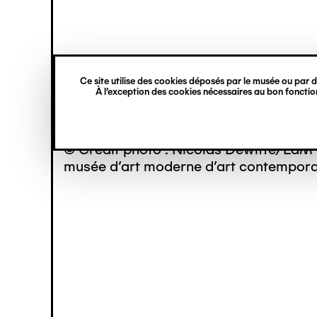
princ
Gestion des cookies
Navigation
verticale
Ce site utilise des cookies déposés par le musée ou par de
Aller
À l’exception des cookies nécessaires au bon fonction
au
contenu
principal
© Crédit photo : Nicolas Dewitte/LaM 
musée d’art moderne d’art contemporai