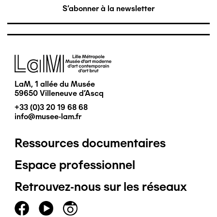
S'abonner à la newsletter
Image
LaM, 1 allée du Musée
59650 Villeneuve d'Ascq
+33 (0)3 20 19 68 68
info@musee-lam.fr
Ressources documentaires
Pied
Espace professionnel
de
Retrouvez-nous sur les réseaux
page