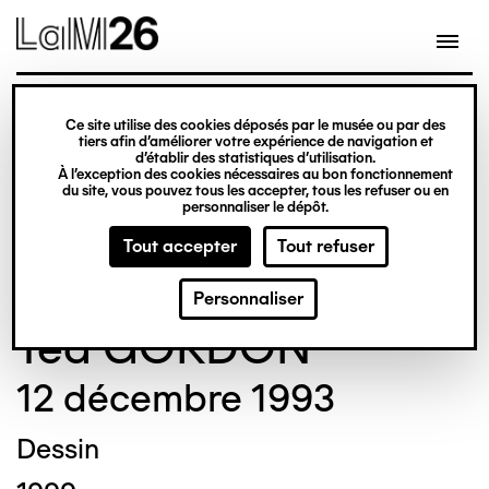
Gestion des cookies
Ce site utilise des cookies déposés par le musée ou par des
Aller
tiers afin d’améliorer votre expérience de navigation et
d’établir des statistiques d’utilisation.
au
À l’exception des cookies nécessaires au bon fonctionnement
du site, vous pouvez tous les accepter, tous les refuser ou en
contenu
© Crédit photo : Nicolas Dewitte/LaM Lille
personnaliser le dépôt.
principal
métropole musée d’art moderne d’art
Tout accepter
Tout refuser
contemporain et d’art brut
Personnaliser
Ted GORDON
12 décembre 1993
Dessin