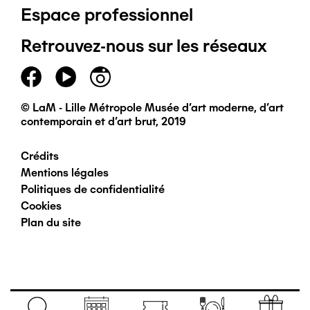
Espace professionnel
de
Retrouvez-nous sur les réseaux
page
principal
© LaM - Lille Métropole Musée d'art moderne, d'art
contemporain et d'art brut, 2019
Crédits
Pied
Mentions légales
Politiques de confidentialité
de
Cookies
Plan du site
page
secondaire
Navigation