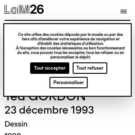
Gestion des cookies
Ce site utilise des cookies déposés par le musée ou par des
Aller
tiers afin d’améliorer votre expérience de navigation et
d’établir des statistiques d’utilisation.
au
À l’exception des cookies nécessaires au bon fonctionnement
du site, vous pouvez tous les accepter, tous les refuser ou en
contenu
© Crédit photo : Nicolas Dewitte/LaM Lille
personnaliser le dépôt.
principal
métropole musée d’art moderne d’art
Tout accepter
Tout refuser
contemporain et d’art brut
Personnaliser
Ted GORDON
23 décembre 1993
Dessin