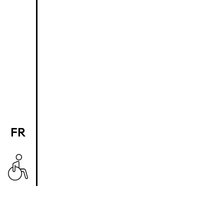
FR
EN