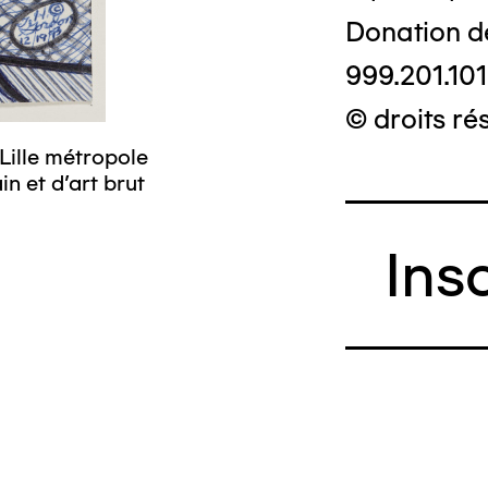
Donation d
999.201.101
© droits ré
Lille métropole
n et d’art brut
Ins