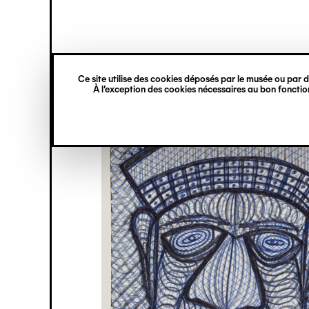
princ
Gestion des cookies
Navigation
verticale
Ce site utilise des cookies déposés par le musée ou par de
Aller
À l’exception des cookies nécessaires au bon fonction
au
contenu
principal