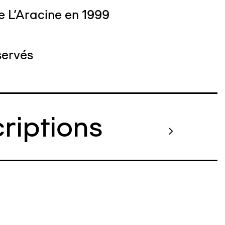
e L'Aracine en 1999
servés
criptions