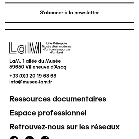
S'abonner à la newsletter
Image
LaM, 1 allée du Musée
59650 Villeneuve d'Ascq
+33 (0)3 20 19 68 68
info@musee-lam.fr
Ressources documentaires
Pied
Espace professionnel
de
Retrouvez-nous sur les réseaux
page