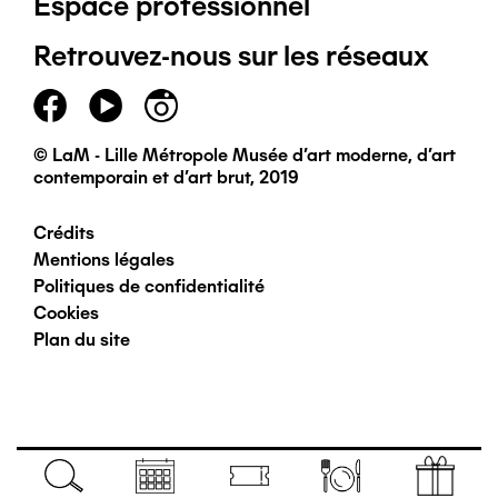
Espace professionnel
de
Retrouvez-nous sur les réseaux
page
principal
© LaM - Lille Métropole Musée d'art moderne, d'art
contemporain et d'art brut, 2019
Crédits
Pied
Mentions légales
Politiques de confidentialité
de
Cookies
Plan du site
page
secondaire
Navigation